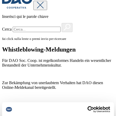
Inserisci qui le parole chiave
Cerca
fai click sulla lente o premi invio per ricercare
Whistleblowing-Meldungen
Für DAO Soc. Coop. ist regelkonformes Handeln ein wesentlicher
Bestandteil der Unternehmenskultur.
Zur Bekämpfung von unerlaubtem Verhalten hat DAO diesen
Online-Meldekanal bereitgestellt.
Die
Meldungen, auch in anonymer Form
, können sich auf
unerlaubtes Verhalten beziehen, einschließlich der Verstöße gegen
die Bestimmungen des D.lgs.231/2001 Gesetze oder Verordnungen.