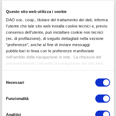
Questo sito web utilizza i cookie
Sie können eine Meldung senden, indem Sie klicken
hier
.
DAO soc. coop., titolare del trattamento dei dati, informa
l’utente che tale sito web installa cookie tecnici e, previo
consenso dell’utente, può installare cookie non tecnici
(es. di profilazione), di seguito dettagliati nella sezione
“preferenze”, anche al fine di inviare messaggi
Betreiber
pubblicitari in linea con le preferenze manifestate
nell'ambito della navigazione in rete. La chiusura del
presente banner consente la navigazione del sito web
mantenendo le impostazioni di default (solo cookie
Das passende konzept für ihr geschäft
tecnici). Per maggiori informazioni in ordine ai cookies
Selezione
Logistik und vertrieb
utilizzati dal sito è possibile consultare l’informativa
Necessari
del
Das ökosystem zur unterstützung der mitarbeiter
cookies completa alla
consenso
Lokaler Hersteller
pagina
https://www.dao.it/cookies/
. È possibile, in ogni
Funzionalità
momento, gestire le preferenze di seguito mediante il link
“Rivedi le tue scelte sui cookie” presente nel footer.
Analitici