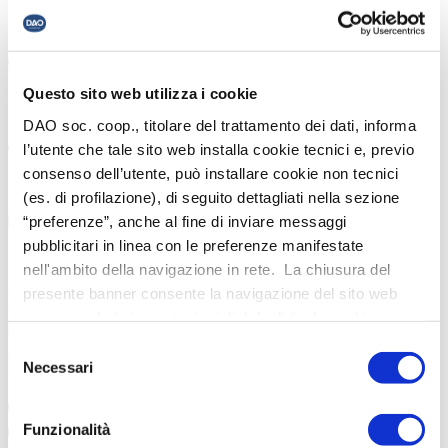
organizzativi e di servizio definiti dalla cooperativa
sviluppo e implementazione del format distributivo
,
assicurando coerenza con la strategia di posizionamento e con
le esigenze dei territori serviti
Questo sito web utilizza i cookie
DAO soc. coop., titolare del trattamento dei dati, informa
i negozi gestiti da S&D sperimentano
servizi e soluzioni
l’utente che tale sito web installa cookie tecnici e, previo
innovative
, al fine di estenderli a tutta la rete
consenso dell’utente, può installare cookie non tecnici
(es. di profilazione), di seguito dettagliati nella sezione
“preferenze”, anche al fine di inviare messaggi
pubblicitari in linea con le preferenze manifestate
nell'ambito della navigazione in rete. La chiusura del
presente banner consente la navigazione del sito web
Manutenzione e riqualificazione degli spazi
mantenendo le impostazioni di default (solo cookie
CAM si occupa della valorizzazione degli immobili destinati alle
tecnici). Per maggiori informazioni in ordine ai cookies
Selezione
attività commerciali, curando direttamente la manutenzione, la
utilizzati dal sito è possibile consultare l’informativa
Necessari
riqualificazione e l’ottimizzazione degli spazi.
del
cookies completa alla
consenso
pagina
https://www.dao.it/cookies/
. È possibile, in ogni
Funzionalità
momento, gestire le preferenze di seguito mediante il link