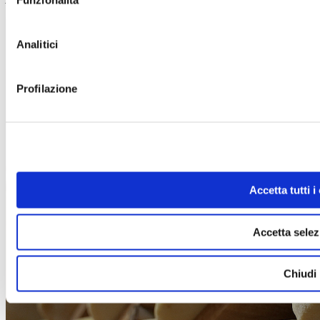
Funzionalità
Analitici
Profilazione
Accetta tutti i
Accetta selez
Chiudi