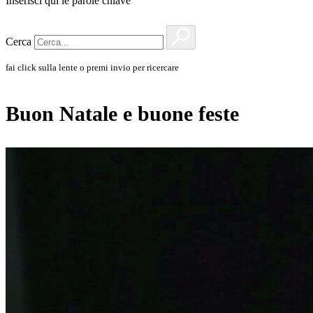
Inserisci qui le parole chiave
Cerca
fai click sulla lente o premi invio per ricercare
Buon Natale e buone feste