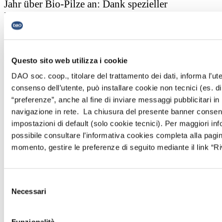
Jahr über Bio-Pilze an: Dank spezieller
Luftfiltersysteme sind die Pilze nicht nur frei von
Chemikalien, sondern auch von Schadstoffen aus
der Luft. Über unsere Genossenschaft ist dieses
Spitzenprodukt aus der Region in allen
Questo sito web utilizza i cookie
Verkaufsstellen des DAO-Verkaufsnetzes in
Südtirol erhältlich.
DAO soc. coop., titolare del trattamento dei dati, informa l’ute
consenso dell’utente, può installare cookie non tecnici (es. di 
Sehen Sie sich die Folge an
“preferenze”, anche al fine di inviare messaggi pubblicitari in
navigazione in rete. La chiusura del presente banner consen
impostazioni di default (solo cookie tecnici). Per maggiori info
possibile consultare l’informativa cookies completa alla pag
momento, gestire le preferenze di seguito mediante il link “Riv
Selezione
Necessari
del
consenso