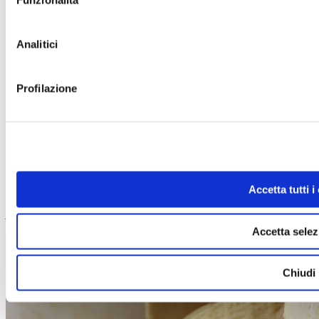
Funzionalità
Analitici
Profilazione
Wir hatten Schwierigkeiten mit dem Vertrieb unserer
Pilze. Die Genossenschaft DAO hat uns die
Möglichkeit geboten, bekannter zu werden und damit
Accetta tutti i
zu wachsen.
Andreas Kalser
Accetta selez
Chiudi