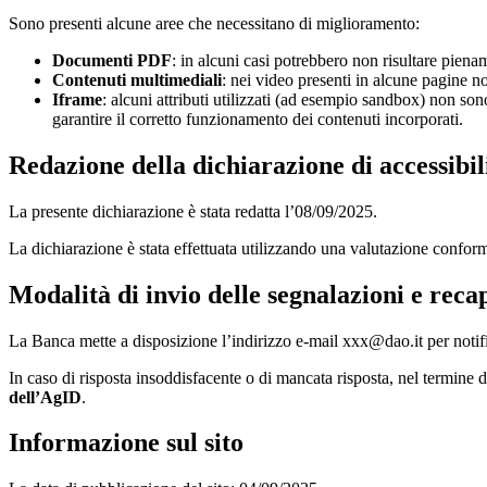
Sono presenti alcune aree che necessitano di miglioramento:
Documenti PDF
: in alcuni casi potrebbero non risultare pienam
Contenuti multimediali
: nei video presenti in alcune pagine non
Iframe
: alcuni attributi utilizzati (ad esempio sandbox) non son
garantire il corretto funzionamento dei contenuti incorporati.
Redazione della dichiarazione di accessibil
La presente dichiarazione è stata redatta l’08/09/2025.
La dichiarazione è stata effettuata utilizzando una valutazione confor
Modalità di invio delle segnalazioni e recap
La Banca mette a disposizione l’indirizzo e-mail xxx@dao.it per notifi
In caso di risposta insoddisfacente o di mancata risposta, nel termine di
dell’AgID
.
Informazione sul sito