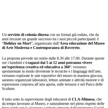
Un
servizio di colonia diurna
con un format già rodato, che da
anni riscuote un grande successo tra i suoi piccoli partecipanti: è
“
Holiday on Mart
”, organizzato dall’
Area educazione del Museo
di Arte Moderna e Contemporanea di Rovereto
.
La proposta prevede un orario dalle 8.30 alle 17.00. Durante queste
ore i bambini e
i ragazzi dai 5 ai 12 anni potranno vivere
un’esperienza creativa ed educativa a 360’
: verranno
sperimentate in modo divertente le tecniche e i linguaggi dell’arte,
verranno esplorate le sale espositive del museo in maniera giocosa,
saranno organizzati laboratori, letture animate e attività motorie e di
espressione corporea all’aria aperta, sulle terrazze e nel Parco delle
Sculture.
Il tutto sotto la supervisione degli educatori di
CLA-Mimosa
, che
da tempo lavorano al Museo, e naturalmente nel pieno rispetto delle
linee guida per la sicurezza sanitaria imposte dall’emergenza Covid-