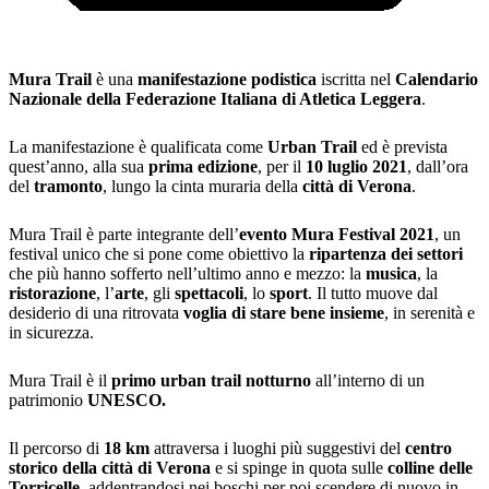
Mura Trail
è una
manifestazione podistica
iscritta nel
Calendario
Nazionale della Federazione Italiana di Atletica Leggera
.
La manifestazione è qualificata come
Urban Trail
ed è prevista
quest’anno, alla sua
prima edizione
, per il
10 luglio 2021
, dall’ora
del
tramonto
, lungo la cinta muraria della
città di Verona
.
Mura Trail è parte integrante dell’
evento Mura Festival 2021
, un
festival unico che si pone come obiettivo la
ripartenza dei settori
che più hanno sofferto nell’ultimo anno e mezzo: la
musica
, la
ristorazione
, l’
arte
, gli
spettacoli
, lo
sport
. Il tutto muove dal
desiderio di una ritrovata
voglia di stare bene insieme
, in serenità e
in sicurezza.
Mura Trail è il
primo urban trail notturno
all’interno di un
patrimonio
UNESCO.
Il percorso di
18 km
attraversa i luoghi più suggestivi del
centro
storico della città di Verona
e si spinge in quota sulle
colline delle
Torricelle
, addentrandosi nei boschi per poi scendere di nuovo in