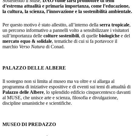
Sostenendo il Muse,
DAO vuole farsi promotore di temi
d’estrema attualità e primaria importanza, come l’educazione,
la cultura, la scienza, l’innovazione e la sostenibilità ambientale.
Per questo motivo è stato allestito, all’interno della
serra tropicale
,
un percorso informativo a pannelli volto a sensibilizzare i visitatori
sull’importanza delle
colture sostenibili
, di quelle
biologiche
e del
mercato equo & solidale
, tematiche di cui si fa portavoce il
marchio
Verso Natura
di Conad.
PALAZZO DELLE ALBERE
Il sostegno non si limita al museo ma va oltre e si allarga al
programma di iniziative espositive e di eventi sui temi di attualità di
Palazzo delle Albere
, lo splendido edificio cinquecentesco davanti
al MUSE, che unisce arte e scienza, filosofia e divulgazione,
discipline umanistiche e scientifiche.
MUSEO DI PREDAZZO