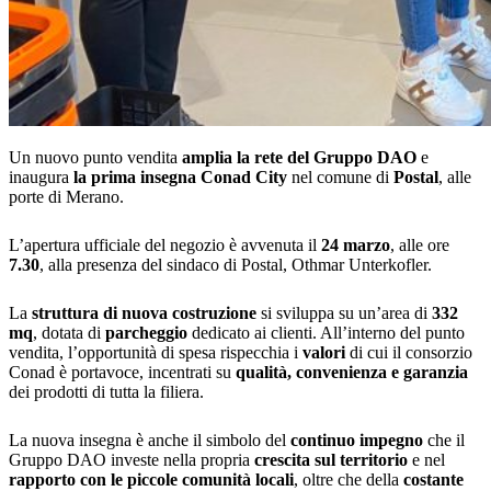
Un nuovo punto vendita
amplia la rete del Gruppo DAO
e
inaugura
la prima insegna Conad City
nel comune di
Postal
, alle
porte di Merano.
L’apertura ufficiale del negozio è avvenuta il
24 marzo
, alle ore
7.30
, alla presenza del sindaco di Postal, Othmar Unterkofler.
La
struttura di nuova costruzione
si sviluppa su un’area di
332
mq
, dotata di
parcheggio
dedicato ai clienti. All’interno del punto
vendita, l’opportunità di spesa rispecchia i
valori
di cui il consorzio
Conad è portavoce, incentrati su
qualità, convenienza e garanzia
dei prodotti di tutta la filiera.
La nuova insegna è anche il simbolo del
continuo impegno
che il
Gruppo DAO investe nella propria
crescita sul territorio
e nel
rapporto con le piccole comunità locali
, oltre che della
costante