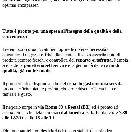
optimal anzupassen.
Tutto è pronto per una spesa all’insegna della qualità e della
convenienza
I reparti sono organizzati per coprire le diverse necessità di
consumo: il negozio offrirà alla clientela il vasto assortimento di
prodotti sempre freschi e controllati del
reparto ortofrutta
, l’ampia
scelta della
panetteria self-service
e la genuinità delle
carni di
qualità, già confezionate
.
Il punto vendita dispone anche del
reparto gastronomia servita
,
pronto a offrire piatti e prodotti che arricchiscono la cucina con
fantasia e gusto.
Il negozio sorge in
via Roma 83 a Postal (BZ)
ed è pronto ad
accogliere la clientela con orari
dal lunedì al sabato
, dalle ore
7.30
alle 12.30
e dalle
15 alle 19
.
Die Innenaufteilung des Markts ist so gestaltet, dass sie den