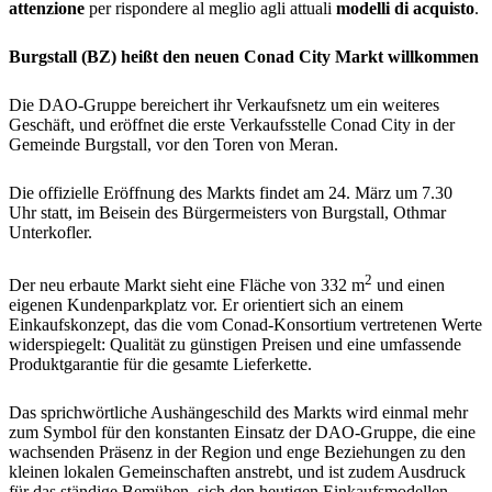
attenzione
per rispondere al meglio agli attuali
modelli di acquisto
.
Burgstall (BZ) heißt den neuen Conad City Markt willkommen
Die DAO-Gruppe bereichert ihr Verkaufsnetz um ein weiteres
Geschäft, und eröffnet die erste Verkaufsstelle Conad City in der
Gemeinde Burgstall, vor den Toren von Meran.
Die offizielle Eröffnung des Markts findet am 24. März um 7.30
Uhr statt, im Beisein des Bürgermeisters von Burgstall, Othmar
Unterkofler.
2
Der neu erbaute Markt sieht eine Fläche von 332 m
und einen
eigenen Kundenparkplatz vor. Er orientiert sich an einem
Einkaufskonzept, das die vom Conad-Konsortium vertretenen Werte
widerspiegelt: Qualität zu günstigen Preisen und eine umfassende
Produktgarantie für die gesamte Lieferkette.
Das sprichwörtliche Aushängeschild des Markts wird einmal mehr
zum Symbol für den konstanten Einsatz der DAO-Gruppe, die eine
wachsenden Präsenz in der Region und enge Beziehungen zu den
kleinen lokalen Gemeinschaften anstrebt, und ist zudem Ausdruck
für das ständige Bemühen, sich den heutigen Einkaufsmodellen