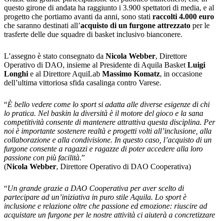
questo girone di andata ha raggiunto i 3.900 spettatori di media, e al
progetto che portiamo avanti da anni, sono stati
raccolti 4.000 euro
che saranno destinati all’
acquisto di un furgone attrezzato
per le
trasferte delle due squadre di basket inclusivo bianconere.
L’assegno è stato consegnato da
Nicola Webber
, Direttore
Operativo di DAO, insieme al Presidente di Aquila Basket
Luigi
Longhi
e al Direttore AquiLab
Massimo Komatz
, in occasione
dell’ultima vittoriosa sfida casalinga contro Varese.
“
È bello vedere come lo sport si adatta alle diverse esigenze di chi
lo pratica. Nel baskin la diversità è il motore del gioco e la sana
competitività consente di mantenere attrattiva questa disciplina. Per
noi è importante sostenere realtà e progetti volti all’inclusione, alla
collaborazione e alla condivisione. In questo caso, l’acquisto di un
furgone consente a ragazzi e ragazze di poter accedere alla loro
passione con più facilità
.”
(
Nicola Webber
, Direttore Operativo di DAO Cooperativa)
“
Un grande grazie a DAO Cooperativa per aver scelto di
partecipare ad un’iniziativa in puro stile Aquila. Lo sport è
inclusione e relazione oltre che passione ed emozione: riuscire ad
acquistare un furgone per le nostre attività ci aiuterà a concretizzare